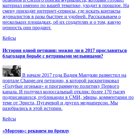
материал именно по вашей тематике, уходит в прошлое. На
смену приходят интернет-сервисы, где искать контакты
журналистов в разы быстрее и удобней. Рассказываем о
нескольких площадках, об их создателях и о том, какую
ценность они продают.
Кейсы
История одной петиции: можно ли в 2017 прославиться
благодаря борьбе с ветряными мельницами?
В начале 2017 года Вадим Манукян разместил на
портале Change.org петицию, в которой раскритиковал
«Голубые огоньки» и программную политику Первого
канала. И получил колоссальный отклик: более 170 тысяч
подписавшихся, публикации в СМИ, эфиры, комментарии по
теме от Эрнста, Пугачевой и других медиаперсон. Мы
разобрались в этой истории.
Кейсы
«Мортон»: реквием по бренду