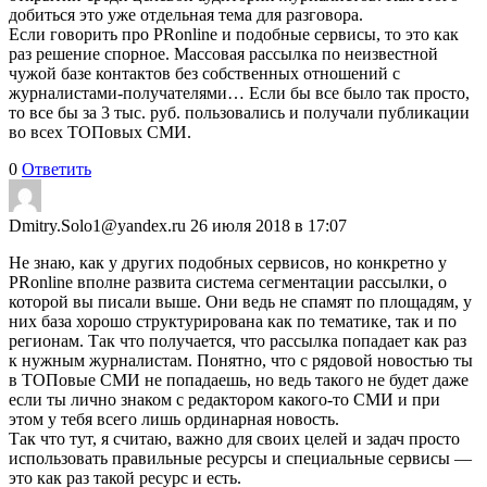
добиться это уже отдельная тема для разговора.
Если говорить про PRonline и подобные сервисы, то это как
раз решение спорное. Массовая рассылка по неизвестной
чужой базе контактов без собственных отношений с
журналистами-получателями… Если бы все было так просто,
то все бы за 3 тыс. руб. пользовались и получали публикации
во всех ТОПовых СМИ.
0
Ответить
Dmitry.Solo1@yandex.ru
26 июля 2018 в 17:07
Не знаю, как у других подобных сервисов, но конкретно у
PRonline вполне развита система сегментации рассылки, о
которой вы писали выше. Они ведь не спамят по площадям, у
них база хорошо структурирована как по тематике, так и по
регионам. Так что получается, что рассылка попадает как раз
к нужным журналистам. Понятно, что с рядовой новостью ты
в ТОПовые СМИ не попадаешь, но ведь такого не будет даже
если ты лично знаком с редактором какого-то СМИ и при
этом у тебя всего лишь ординарная новость.
Так что тут, я считаю, важно для своих целей и задач просто
использовать правильные ресурсы и специальные сервисы —
это как раз такой ресурс и есть.