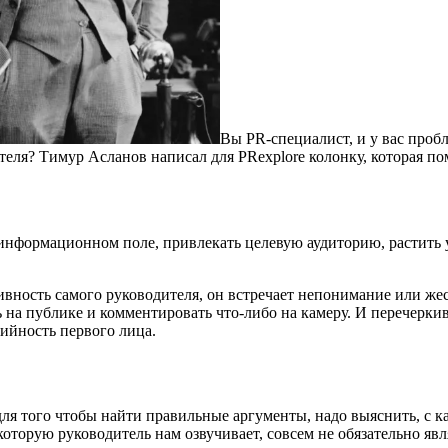
Вы PR-специалист, и у вас пробл
теля? Тимур Асланов написал для PRexplore колонку, которая 
информационном поле, привлекать целевую аудиторию, растить у
вность самого руководителя, он встречает непонимание или жес
 на публике и комментировать что-либо на камеру. И перечеркив
ийность первого лица.
для того чтобы найти правильные аргументы, надо выяснить, с 
которую руководитель нам озвучивает, совсем не обязательно яв