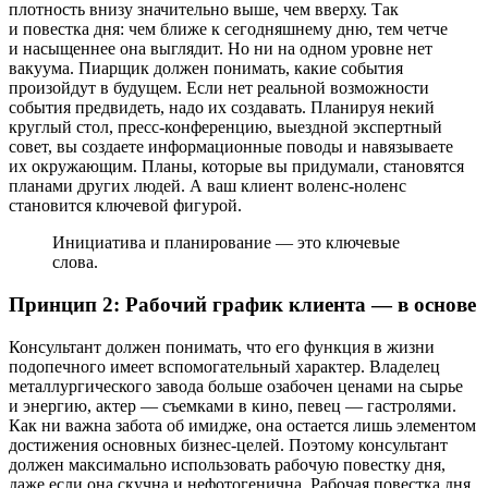
плотность внизу значительно выше, чем вверху. Так
и повестка дня: чем ближе к сегодняшнему дню, тем четче
и насыщеннее она выглядит. Но ни на одном уровне нет
вакуума. Пиарщик должен понимать, какие события
произойдут в будущем. Если нет реальной возможности
события предвидеть, надо их создавать. Планируя некий
круглый стол, пресс-конференцию, выездной экспертный
совет, вы создаете информационные поводы и навязываете
их окружающим. Планы, которые вы придумали, становятся
планами других людей. А ваш клиент воленс-ноленс
становится ключевой фигурой.
Инициатива и планирование — это ключевые
слова.
Принцип 2: Рабочий график клиента — в основе
Консультант должен понимать, что его функция в жизни
подопечного имеет вспомогательный характер. Владелец
металлургического завода больше озабочен ценами на сырье
и энергию, актер — съемками в кино, певец — гастролями.
Как ни важна забота об имидже, она остается лишь элементом
достижения основных бизнес-целей. Поэтому консультант
должен максимально использовать рабочую повестку дня,
даже если она скучна и нефотогенична. Рабочая повестка дня