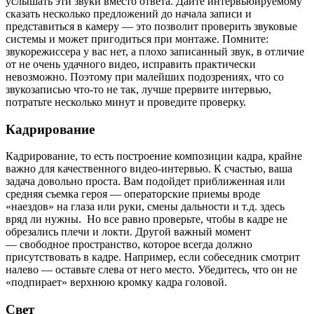
услышать эти звуки вместо ответа. Дайте интервьюируемому
сказать несколько предложений до начала записи и
представиться в камеру — это позволит проверить звуковые
системы и может пригодиться при монтаже. Помните:
звукорежиссера у вас нет, а плохо записанный звук, в отличие
от не очень удачного видео, исправить практически
невозможно. Поэтому при малейших подозрениях, что со
звукозаписью что-то не так, лучше прервите интервью,
потратьте несколько минут и проведите проверку.
Кадрирование
Кадрирование, то есть построение композиции кадра, крайне
важно для качественного видео-интервью. К счастью, ваша
задача довольно проста. Вам подойдет приближенная или
средняя съемка героя — операторские приемы вроде
«наездов» на глаза или руки, смены дальности и т.д. здесь
вряд ли нужны. Но все равно проверьте, чтобы в кадре не
обрезались плечи и локти. Другой важный момент
— свободное пространство, которое всегда должно
присутствовать в кадре. Например, если собеседник смотрит
налево — оставьте слева от него место. Убедитесь, что он не
«подпирает» верхнюю кромку кадра головой.
Свет