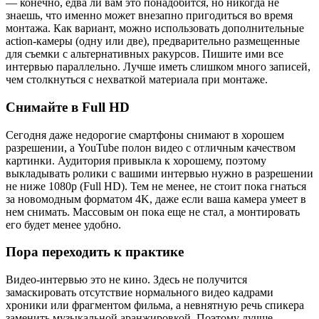
— конечно, едва ли вам это понадобится, но никогда не
знаешь, что именно может внезапно пригодиться во время
монтажа. Как вариант, можно использовать дополнительные
action-камеры (одну или две), предварительно размещенные
для съемки с альтернативных ракурсов. Пишите ими все
интервью параллельно. Лучше иметь слишком много записей,
чем столкнуться с нехваткой материала при монтаже.
Снимайте в Full HD
Сегодня даже недорогие смартфоны снимают в хорошем
разрешении, а YouTube полон видео с отличным качеством
картинки. Аудитория привыкла к хорошему, поэтому
выкладывать ролики с вашими интервью нужно в разрешении
не ниже 1080p (Full HD). Тем не менее, не стоит пока гнаться
за новомодным форматом 4K, даже если ваша камера умеет в
нем снимать. Массовым он пока еще не стал, а монтировать
его будет менее удобно.
Пора переходить к практике
Видео-интервью это не кино. Здесь не получится
замаскировать отсутствие нормального видео кадрами
хроники или фрагментом фильма, а невнятную речь спикера
заменить музыкальной аранжировкой. Поэтому лучше