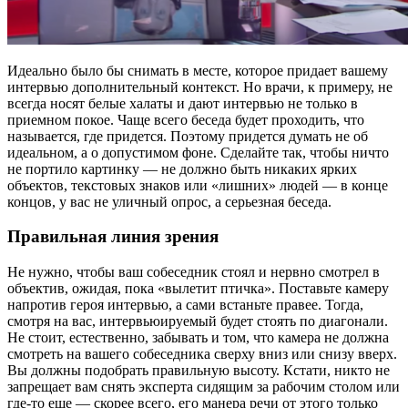
Идеально было бы снимать в месте, которое придает вашему
интервью дополнительный контекст. Но врачи, к примеру, не
всегда носят белые халаты и дают интервью не только в
приемном покое. Чаще всего беседа будет проходить, что
называется, где придется. Поэтому придется думать не об
идеальном, а о допустимом фоне. Сделайте так, чтобы ничто
не портило картинку — не должно быть никаких ярких
объектов, текстовых знаков или «лишних» людей — в конце
концов, у вас не уличный опрос, а серьезная беседа.
Правильная линия зрения
Не нужно, чтобы ваш собеседник стоял и нервно смотрел в
объектив, ожидая, пока «вылетит птичка». Поставьте камеру
напротив героя интервью, а сами встаньте правее. Тогда,
смотря на вас, интервьюируемый будет стоять по диагонали.
Не стоит, естественно, забывать и том, что камера не должна
смотреть на вашего собеседника сверху вниз или снизу вверх.
Вы должны подобрать правильную высоту. Кстати, никто не
запрещает вам снять эксперта сидящим за рабочим столом или
где-то еще — скорее всего, его манера речи от этого только