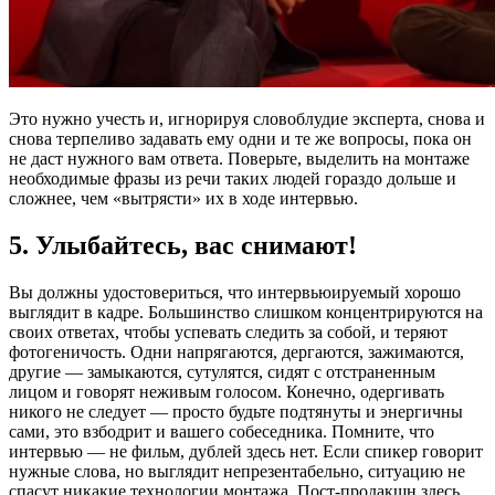
Это нужно учесть и, игнорируя словоблудие эксперта, снова и
снова терпеливо задавать ему одни и те же вопросы, пока он
не даст нужного вам ответа. Поверьте, выделить на монтаже
необходимые фразы из речи таких людей гораздо дольше и
сложнее, чем «вытрясти» их в ходе интервью.
5. Улыбайтесь, вас снимают!
Вы должны удостовериться, что интервьюируемый хорошо
выглядит в кадре. Большинство слишком концентрируются на
своих ответах, чтобы успевать следить за собой, и теряют
фотогеничость. Одни напрягаются, дергаются, зажимаются,
другие — замыкаются, сутулятся, сидят с отстраненным
лицом и говорят неживым голосом. Конечно, одергивать
никого не следует — просто будьте подтянуты и энергичны
сами, это взбодрит и вашего собеседника. Помните, что
интервью — не фильм, дублей здесь нет. Если спикер говорит
нужные слова, но выглядит непрезентабельно, ситуацию не
спасут никакие технологии монтажа. Пост-продакшн здесь