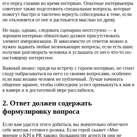
его перед глазами во время интервью. Опытные интервьюеры
советуют также подготовить специальные вопросы, которые
помогут быстро и тактично вернуть собеседника к теме, если
он отклоняется от нее и растекается мыслью по древу.
Не надо, однако, следовать сценарию неотступно — в
хорошем интервью обязательно должен присутствовать
элемент импровизации. В зависимости от ответов можно и
нужно задавать любые возникающие вопросы, если есть шанс
получше разговорить человека и услышать от него что-то по-
настоящему интересное.
Важный нюанс: придя на встречу с героем интервью, не стоит
сходу набрасываться на него со своими вопросами, особенно
если ваш визави человек не публичный. Лучше начинать
общение заранее, чтобы собеседник успел привыкнуть к вам и
к камере и в достаточной мере расслабился.
2. Ответ должен содержать
формулировку вопроса
Если вам удастся этого добиться, вы значительно облегчите
себе монтаж готового ролика. Если герой скажет «Мое
мнение о KPI в PR таково: большинству агентств они не