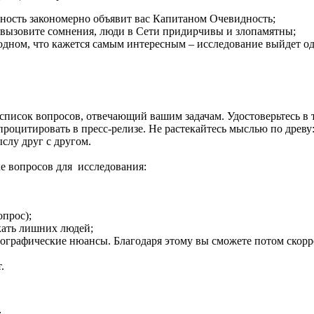
ность закономерно объявит вас Капитаном Очевидность;
вызовите сомнения, люди в Сети придирчивы и злопамятны;
 одном, что кажется самым интересным
–
исследование выйдет од
 список вопросов, отвечающий вашим задачам. Удостоверьтесь в
процитировать в пресс-релизе. Не растекайтесь мыслью по древу
слу друг с другом.
ке вопросов для исследования:
опрос);
кать лишних людей;
графические нюансы. Благодаря этому вы сможете потом скорр
.
;