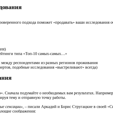
едования
проверенного подхода поможет
«
продавать» ваши исследования о
ent)
ейтинги типа
«
Топ-10 самых-самых…»
ия между респондентами из разных регионов проживания
ертов, подобные исследования
«
выстреливают» всегда)
ания
о». Сначала подумайте о необходимых вам результатах. Например
лируя тему и отправную точку работы.
ые сенсации»,
–
писали Аркадий и Борис Стругацкие в своей
«
С
дующие соображения: