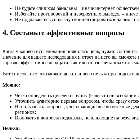
Не будьте слишком банальны
–
иначе интернет-обществен
Избегайте противоречий и невероятных выводов
–
иначе 
Не поддавайтесь соблазну сконцентрироваться на чем-то
4. Составьте эффективные вопросы
Когда у вашего исследования появилась цель, нужно составить
значение для вашего исследования и ответ на него вы сможете 
гораздо эффективнее двадцати, так или иначе связанных по смы
Вот список того, что можно делать и чего нельзя при подготов
Можно:
Четко определять целевую группу
(
если это не всеобщий 
Уточнить аудиторию первым вопросом, чтобы сразу отсе
Использовать вопросы, учитывающие все возможные демо
регионов;
Включать в вопросы подсказки, не влияющие на результат
Нельзя:
Углубляться в детали
(
10-15 вопросов вполне достаточно)