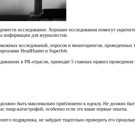
ровести исследование. Хорошие исследования помогут укрепить
ка информации для журналистов.
озможных исследований, опросов и мониторингов, проведенных
рталами HeadHunter и SuperJob.
дованиях в PR-отрасли, приводят 5 главных правил проведения 
 должно быть максимально приближено к идеалу. Не должно быт
вас пиар-катастрофой, особенно если это ваши первые опыты.
него подрядчика, не забудьте тщательно проверить его прошлые