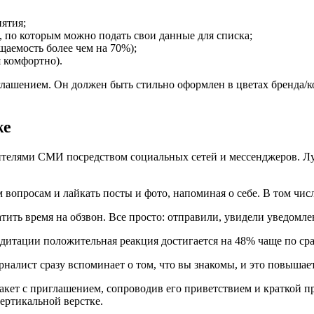
ятия;
, по которым можно подать свои данные для списка;
щаемость более чем на 70%);
я комфортно).
глашением. Он должен быть стильно оформлен в цветах бренда/
же
ителями СМИ посредством социальных сетей и мессенджеров. Луч
 вопросам и лайкать посты и фото, напоминая о себе. В том чис
атить время на обзвон. Все просто: отправили, увидели уведомле
редитации положительная реакция достигается на 48% чаще по с
урналист сразу вспоминает о том, что вы знакомы, и это повышае
макет с приглашением, сопроводив его приветствием и краткой 
вертикальной верстке.