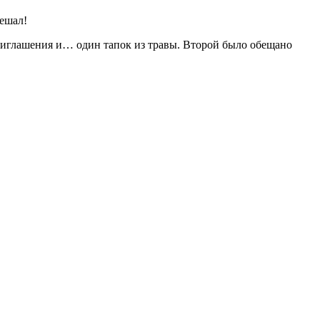
мешал!
риглашения и… один тапок из травы. Второй было обещано