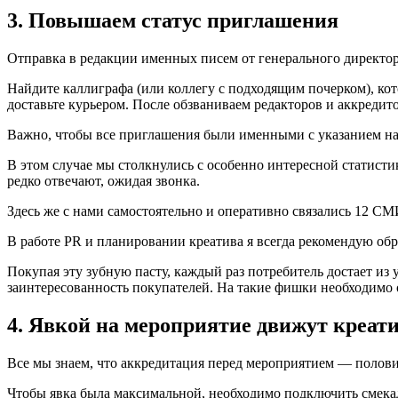
3. Повышаем статус приглашения
Отправка в редакции именных писем от генерального директор
Найдите каллиграфа (или коллегу с подходящим почерком), кот
доставьте курьером. После обзваниваем редакторов и аккредит
Важно, чтобы все приглашения были именными с указанием на
В этом случае мы столкнулись с особенно интересной статист
редко отвечают, ожидая звонка.
Здесь же с нами самостоятельно и оперативно связались 12 С
В работе PR и планировании креатива я всегда рекомендую об
Покупая эту зубную пасту, каждый раз потребитель достает из
заинтересованность покупателей. На такие фишки необходимо 
4. Явкой на мероприятие движут креат
Все мы знаем, что аккредитация перед мероприятием — полови
Чтобы явка была максимальной, необходимо подключить смекалк