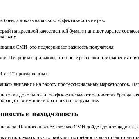
а бренда доказывала свою эффективность не раз.
орый на красивой качественной бумаге напишет заранее согласо
овываем.
звания СМИ, это подчеркивает важность получателя.
икой. Пиарщики привыкли, что после рассылки приглашения обя
МИ из 17 приглашенных.
ращать внимание на работу профессиональных маркетологов. На
 упаковки довольно философское письмо от основателя бренда, т
обращать внимание и брать их на вооружение.
ивность и находчивость
на дела. Намного важнее, сколько СМИ дойдет до площадки в де
у и придумать то, что разбудит потребность во что бы то ни ст