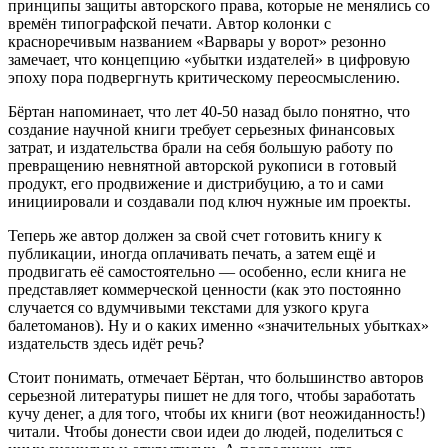
принципы защиты авторского права, которые не менялись со
времён типографской печати. Автор колонки с
красноречивым названием «Варвары у ворот» резонно
замечает, что концепцию «убытки издателей» в цифровую
эпоху пора подвергнуть критическому переосмыслению.
Бёртан напоминает, что лет 40-50 назад было понятно, что
создание научной книги требует серьезных финансовых
затрат, и издательства брали на себя большую работу по
превращению невнятной авторской рукописи в готовый
продукт, его продвижение и дистрибуцию, а то и сами
инициировали и создавали под ключ нужные им проекты.
Теперь же автор должен за свой счет готовить книгу к
публикации, иногда оплачивать печать, а затем ещё и
продвигать её самостоятельно — особенно, если книга не
представляет коммерческой ценности (как это постоянно
случается со вдумчивыми текстами для узкого круга
балетоманов). Ну и о каких именно «значительных убытках»
издательств здесь идёт речь?
Стоит понимать, отмечает Бёртан, что большинство авторов
серьезной литературы пишет не для того, чтобы заработать
кучу денег, а для того, чтобы их книги (вот неожиданность!)
читали. Чтобы донести свои идеи до людей, поделиться с