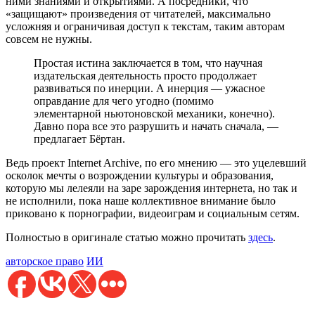
ними знаниями и открытиями. А посредники, что
«защищают» произведения от читателей, максимально
усложняя и ограничивая доступ к текстам, таким авторам
совсем не нужны.
Простая истина заключается в том, что научная
издательская деятельность просто продолжает
развиваться по инерции. А инерция — ужасное
оправдание для чего угодно (помимо
элементарной ньютоновской механики, конечно).
Давно пора все это разрушить и начать сначала, —
предлагает Бёртан.
Ведь проект Internet Archive, по его мнению — это уцелевший
осколок мечты о возрождении культуры и образования,
которую мы лелеяли на заре зарождения интернета, но так и
не исполнили, пока наше коллективное внимание было
приковано к порнографии, видеоиграм и социальным сетям.
Полностью в оригинале статью можно прочитать
здесь
.
авторское право
ИИ