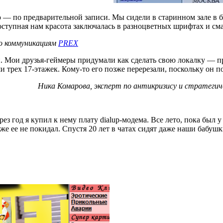
ю — по предварительной записи. Мы сидели в старинном зале в 
оступная нам красота заключалась в разноцветных шрифтах и смай
по коммуникациям
PREX
. Мои друзья-геймеры придумали как сделать свою локалку — п
 трех 17-этажек. Кому-то его позже перерезали, поскольку он 
Ника Комарова, эксперт по антикризису и стратеги
ез год я купил к нему плату dialup-модема. Все лето, пока был 
 уже ее не покидал. Спустя 20 лет в чатах сидят даже наши бабушк