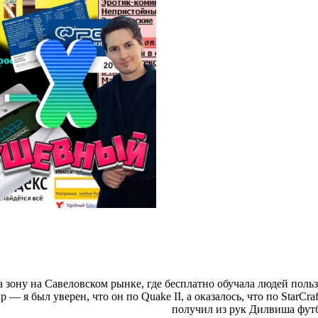
оила зону на Савеловском рынке, где бесплатно обучала людей по
 я был уверен, что он по Quake II, а оказалось, что по StarCraf
получил из рук Дилвиша футбо