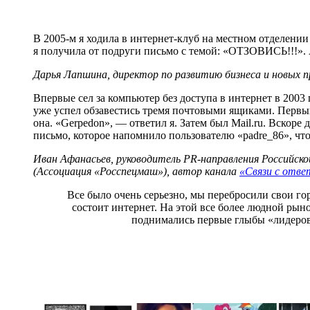
В 2005-м я ходила в интернет-клуб на местном отделен
я получила от подруги письмо с темой: «ОТЗОВИСЬ!!!».
Дарья Лапшина, директор по развитию бизнеса и новых 
Впервые сел за компьютер без доступа в интернет в 2003
уже успел обзавестись тремя почтовыми ящиками. Первый 
она. «Gerpedon», — ответил я. Затем был Mail.ru. Вскоре 
письмо, которое напомнило пользователю «padre_86», что
Иван Афанасьев, руководитель PR-направления Российско
(Ассоциация «Росспецмаш»), автор канала
«Связи с отв
Все было очень серьезно, мы перебросили свои гор
состоит интернет. На этой все более людной рын
поднимались первые глыбы «лидеров 