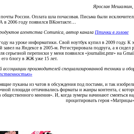
Ярослав Мешалкин,
ии почты России. Оплата шла почасовая. Письма были исключите
 А в 2006 году появился ВКонтакте…
продуктов агентства Comunica, автор канала
Птички в голове
 году на уроке информатики. Свой ноутбук купил в 2009 году. К 
завел на Яндексе в 2005-м. Регистрировала подруга, а я сидел 
для серьезной переписки у меня появился «journalist.pmr» на Gma
 его блогу в ЖЖ уже 15 лет.
й ассоциации производителей специализированной техники и обо
етственностью»
ящие пуканы из чатов в обсуждения под постами, и так изобрели
очной площади оттачивались форматы и жанры контента, с котор
общественного мнения». И, когда зумеры начинают смеяться над
процитировать героя «Матрицы»