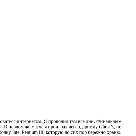
льзоваться интернетом. Я проводил там все дни. Финальным
t. В первом же матче я проиграл легендарному Ghost’у, но
лку Intel Pentium III, которую до сих пор бережно храню.