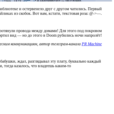
библиотеке и остервенело друг с другом чатились. Первый
ликах из скобок. Вот вам, кстати, текстовая роза: @->—.
ротянули провода между домами! Для этого под покровом
портил вид — но до этого в Doom рубились ночи напролёт!
ческим коммуникациям, автор телеграм-канала
PR Machine
у бабушки, ждал, разглядывал эту плату, буквально каждый
и, тогда казалось, что владеешь каким-то