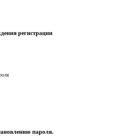
ждения регистрации
роля
тановлению пароля.