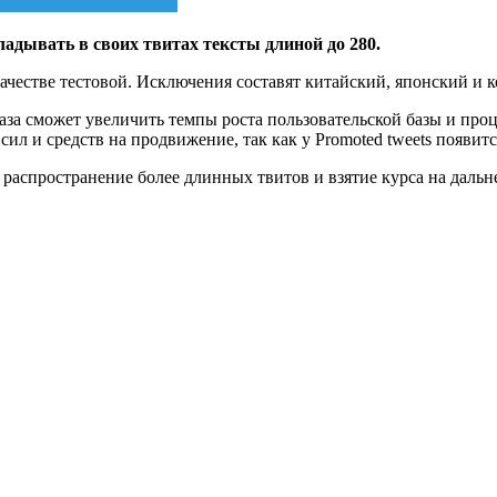
дывать в своих твитах тексты длиной до 280.
в качестве тестовой. Исключения составят китайский, японский и
аза сможет увеличить темпы роста пользовательской базы и проце
сил и средств на продвижение, так как у Promoted tweets появит
е распространение более длинных твитов и взятие курса на дал