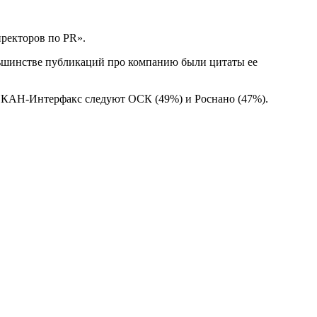
ректоров по PR».
льшинстве публикаций про компанию были цитаты ее
в СКАН-Интерфакс следуют ОСК (49%) и Роснано (47%).