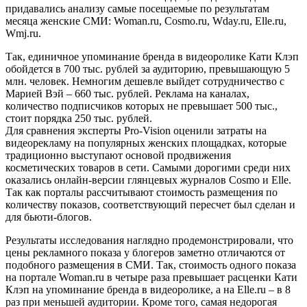
придавались анализу самые посещаемые по результатам
месяца женские СМИ: Woman.ru, Cosmo.ru, Wday.ru, Elle.ru,
Wmj.ru.
Так, единичное упоминание бренда в видеоролике Кати Клэп
обойдется в 700 тыс. рублей за аудиторию, превышающую 5
млн. человек. Немногим дешевле выйдет сотрудничество с
Марией Вэй – 660 тыс. рублей. Реклама на каналах,
количество подписчиков которых не превышает 500 тыс.,
стоит порядка 250 тыс. рублей.
Для сравнения эксперты Pro-Vision оценили затраты на
видеорекламу на популярных женских площадках, которые
традиционно выступают основой продвижения
косметических товаров в сети. Самыми дорогими среди них
оказались онлайн-версии глянцевых журналов Cosmo и Elle.
Так как порталы рассчитывают стоимость размещения по
количеству показов, соответствующий пересчет был сделан и
для бьюти-блогов.
Результаты исследования наглядно продемонстрировали, что
цены рекламного показа у блогеров заметно отличаются от
подобного размещения в СМИ. Так, стоимость одного показа
на портале Woman.ru в четыре раза превышает расценки Кати
Клэп на упоминание бренда в видеоролике, а на Elle.ru – в 8
раз при меньшей аудитории. Кроме того, самая недорогая