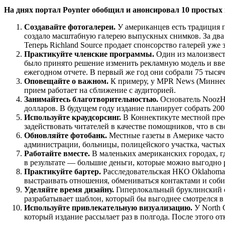
На днях портал Poynter обобщил и анонсировал 10 простых
Создавайте фотогалереи.
У американцев есть традиция п
создало масштабную галерею выпускных снимков. За два 
Теперь Richland Source продает спонсорство галерей уже 
Практикуйте членские программы.
Один из малоизвест
было принято решение изменить рекламную модель и вве
ежегодном отчете. В первый же год они собрали 75 тысяч
Оповещайте о важном.
К примеру, у MPR News (Миннесо
прием работает на сближение с аудиторией.
Занимайтесь благотворительностью.
Основатель NoozHaw
долларов. В будущем году издание планирует собрать 200
Используйте краудсорсинг.
В Коннектикуте местной прес
задействовать читателей в качестве помощников, что в 
Обновляйте фотобанк.
Местные газеты в Америке часто 
администрации, больницы, полицейского участка, частых 
Работайте вместе.
В маленьких американских городах, г
в результате — большие деньги, которые можно выгодно 
Практикуйте бартер.
Расследовательская НКО Oklahoma 
выстраивать отношения, обмениваться контактами и собир
Уделяйте время дизайну.
Гиперлокальный бруклинский са
разрабатывает шаблон, который бы выгоднее смотрелся в
Используйте привлекательную визуализацию.
У North 
который издание рассылает раз в полгода. После этого о