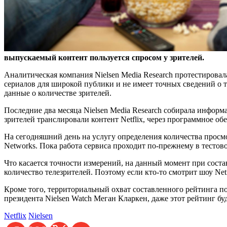
выпускаемый контент пользуется спросом у
зрителей.
Аналитическая компания Nielsen Media Research протестировала
сериалов для широкой публики и не имеет точных сведений о т
данные о количестве зрителей.
Последние два месяца Nielsen Media Research собирала информа
зрителей транслировали контент Netflix, через программное об
На сегодняшний день на услугу определения количества просмот
Networks. Пока работа сервиса проходит по-прежнему в тестово
Что касается точности измерений, на данный момент при сос
количество телезрителей. Поэтому если кто-то смотрит шоу Net
Кроме того, территориальный охват составленного рейтинга по
президента Nielsen Watch Меган Кларкен, даже этот рейтинг бу
Netflix
Nielsen