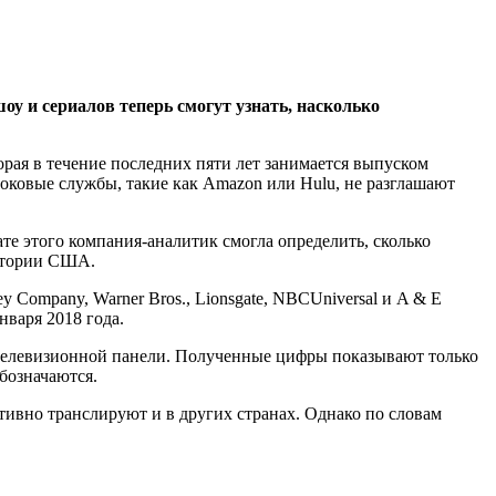
у и сериалов теперь смогут узнать, насколько
орая в течение последних пяти лет занимается выпуском
токовые службы, такие как Amazon или Hulu, не разглашают
ате этого компания-аналитик смогла определить, сколько
ритории США.
 Company, Warner Bros., Lionsgate, NBCUniversal и A & E
нваря 2018 года.
 телевизионной панели. Полученные цифры показывают только
обозначаются.
тивно транслируют и в других странах. Однако по словам