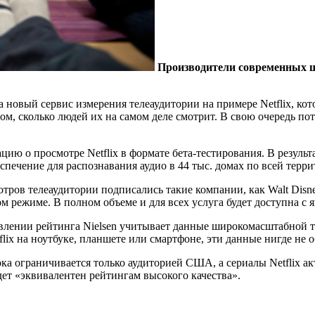
Производители современных шо
 новый сервис измерения телеаудитории на примере Netflix, кот
ом, сколько людей их на самом деле смотрит. В свою очередь по
цию о просмотре Netflix в формате бета-тестирования. В результ
еспечение для распознавания аудио в 44 тыс. домах по всей тер
ров телеаудитории подписались такие компании, как Walt Disney
м режиме. В полном объеме и для всех услуга будет доступна с я
тавлении рейтинга Nielsen учитывает данные широкомасштабной
flix на ноутбуке, планшете или смартфоне, эти данные нигде не 
ка ограничивается только аудиторией США, а сериалы Netflix ак
дет «эквивалентен рейтингам высокого качества».