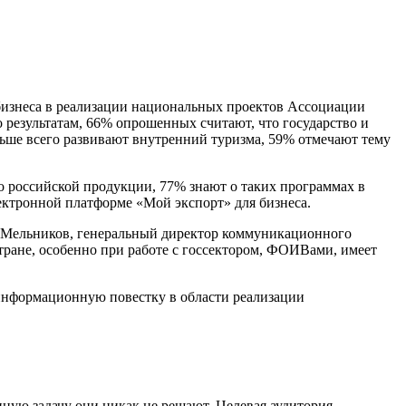
бизнеса в реализации национальных проектов Ассоциации
 результатам, 66% опрошенных считают, что государство и
льше всего развивают внутренний туризма, 59% отмечают тему
во российской продукции, 77% знают о таких программах в
ектронной платформе «Мой экспорт» для бизнеса.
м Мельников, генеральный директор коммуникационного
тране, особенно при работе с госсектором, ФОИВами, имеет
 информационную повестку в области реализации
нную задачу они никак не решают. Целевая аудитория