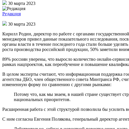
30 марта 2023
Редакция
30 марта 2023
Кирилл Родин, директор по работе с органами государственн
менеджеров привел данные показательного исследования, посв
органы власти в течение последнего года стали больше уделя
роста производства российской продукции, 50% заметили вним
89% россиян уверены, что выросло количество онлайн-сервисов
рамках нацпроектов, как переобучение и повышение квалифик
В целом эксперты считают, что информационная поддержка го
агентства ДБО, член общественного совета Минтранса РФ, счит
измененную форму по сравнению с другими рынками:
Потому что, как мы знаем, в нашей стране существует с
национальных приоритетов.
Расширенная работа с этой структурой позволила бы усилить 
С ним согласна Евгения Полякова, генеральный директор агентс
Действительно, сейчас в новостной повестке очень част