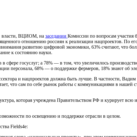
ой власти, ВЦИОМ, на
заседании
Комиссии по вопросам участия 
ященного отношению россиян к реализации нацпроектов. По его
ть внимания развитию цифровой экономики, 63% считают, что бо
ание к состоянию науки.
 в сфере госуслуг; а 78% — в том, что увеличилось производст
ации персонала, 68% — о поддержке фермеров, 18% знают об эл
ссектора и нацпроектов должна быть лучше. В частности, Вади
ает, что сам по себе рынок работы с коммуникациями в нашей с
труктура, которая учреждена Правительством РФ и курирует всю
возможности по освещению и поддержке отрасли в целом.
тва Fields4e:
о звучат слова «национальные проекты», при этом коммуникацио