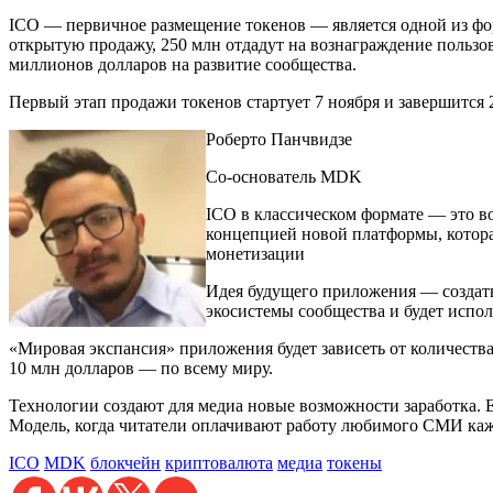
ICO — первичное размещение токенов — является одной из фор
открытую продажу, 250 млн отдадут на вознаграждение пользов
миллионов долларов на развитие сообщества.
Первый этап продажи токенов стартует 7 ноября и завершится 
Роберто Панчвидзе
Со-основатель MDK
ICO в классическом формате — это в
концепцией новой платформы, которая
монетизации
Идея будущего приложения — создать
экосистемы сообщества и будет испол
«Мировая экспансия» приложения будет зависеть от количеств
10 млн долларов — по всему миру.
Технологии создают для медиа новые возможности заработка. Ес
Модель, когда читатели оплачивают работу любимого СМИ каж
ICO
MDK
блокчейн
криптовалюта
медиа
токены