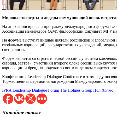
Мировые эксперты и лидеры коммуникаций вновь встретятся
На днях анонсировали программу международного форума Lead
Ассоциация менеджеров (АМ), философский факультет МГУ им.
На форуме выступят видные деятели российской и глобальной 
глобальных корпораций, государственных учреждений, медиа, 
специалисты.
Форум начнется со стратегической сессии с участием ключевых
сегодня, завтра». Участники второго блока сессии выскажутся
корпорации и бренды» поделятся своим видением современного
Конференция Leadership Dialogue Conference в этом году по
Торжественная церемония награждения Международного конку
IPRA
Leadership Dialogue Forum
The Holmes Group
Пол Холмс
Читайте также