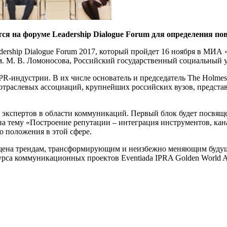
 на форуме Leadership Dialogue Forum для определения пов
ership Dialogue Forum 2017, который пройдет 16 ноября в МИА
 М. В. Ломоносова, Российский государственный социальный у
PR-индустрии. В их числе основатель и председатель The Holme
отраслевых ассоциаций, крупнейших российских вузов, предста
 экспертов в области коммуникаций. Первый блок будет посвяще
 на тему «Построение репутации – интеграция инструментов, ка
 положения в этой сфере.
священа трендам, трансформирующим и неизбежно меняющим буду
рса коммуникационных проектов Eventiada IPRA Golden World 