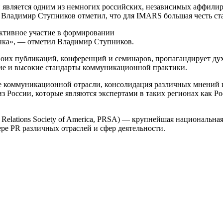
вляется одним из немногих российских, независимых аффилиро
 Владимир Ступников отметил, что для IMARS большая честь ст
ктивное участие в формировании
нка», — отметил Владимир Ступников.
воих публикаций, конференций и семинаров, пропагандирует дух
ние и высокие стандарты коммуникационной практики.
ие коммуникационной отрасли, консолидация различных мнений 
з России, которые являются экспертами в таких регионах как 
 Relations Society of America, PRSA) — крупнейшая национальн
ре PR различных отраслей и сфер деятельности.