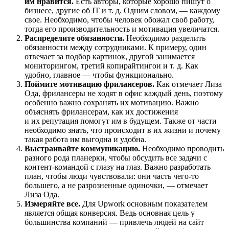
им нравится.
Есть авторы, которые хорошо пишут о
бизнесе, другие об IT и т. д. Одним словом, — каждому
свое. Необходимо, чтобы человек обожал своб работу,
тогда его производительность и мотивация увеличатся.
Распределите обязанности.
Необходимо разделить
обязанности между сотрудниками. К примеру, один
отвечает за подбор картинок, другой занимается
мониторингом, третий копирайтингои и т. д. Как
удобно, главное — чтобы функционально.
Поймите мотивацию фрилансеров.
Как отмечает Лиза
Ода, фрилансеры не ходят в офис каждый день, поэтому
особенно важно сохранять их мотивацию. Важно
объяснять фрилансерам, как их достижения
и их репутация помогут им в будущем. Также от части
необходимо знать, что происходит в их жизни и почему
такая работа им выгодна и удобна.
Выстраивайте коммуникацию.
Необходимо проводить
разного рода планерки, чтобы обсудить все задачи с
контент-командой с глазу на глаз. Важно разработать
план, чтобы люди чувствовали: они часть чего-то
большего, а не разрозненные одиночки, — отмечает
Лиза Ода.
Измеряйте все.
Для Upwork основным показателем
является общая конверсия. Ведь основная цель у
большинства компаний — привлечь людей на сайт