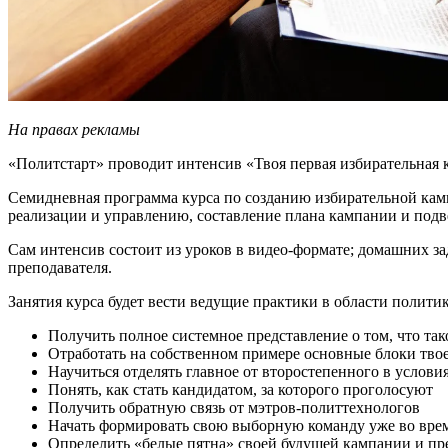
На правах рекламы
«Политстарт» проводит интенсив «Твоя первая избирательная к
Семидневная программа курса по созданию избирательной кам
реализации и управлению, составление плана кампании и подв
Сам интенсив состоит из уроков в видео-формате; домашних за
преподавателя.
Занятия курса будет вести ведущие практики в области полит
Получить полное системное представление о том, ч
Отработать на собственном примере основные блоки тво
Научиться отделять главное от второстепенного в услов
Понять, как стать кандидатом, за которого проголосуют
Получить обратную связь от мэтров-политтехнологов
Начать формировать свою выборную команду уже во вре
Определить «белые пятна» своей будущей кампании и п