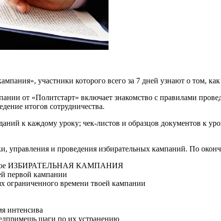
ампания», участники которого всего за 7 дней узнают о том, к
пании от «Политстарт» включает знакомство с правилами прове
едение итогов сотрудничества.
даний к каждому уроку; чек-листов и образцов документов к ур
ики, управления и проведения избирательных кампаний. По окон
то такое ИЗБИРАТЕЛЬНАЯ КАМПАНИЯ
ей первой кампании
иях ограниченного времени твоей кампании
мя интенсива
редпримешь шаги по их устранению