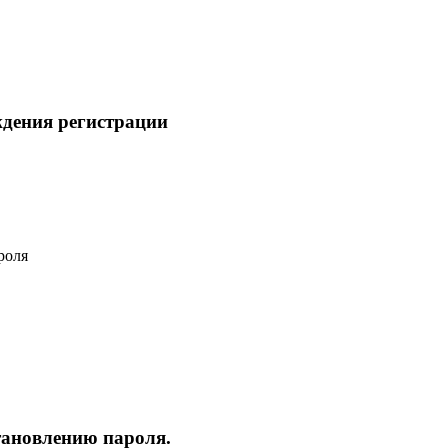
ждения регистрации
роля
тановлению пароля.