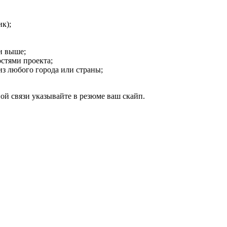
к);
и выше;
стями проекта;
из любого города или страны;
ной связи указывайте в резюме ваш скайп.