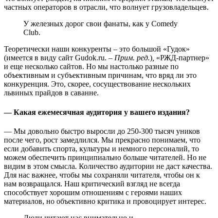
частных операторов в отрасли, что волнует грузовладельцев.
У железных дорог свои фанаты, как у Comedy
Club.
Теоретически наши конкуренты – это большой «Гудок»
(имеется в виду сайт Gudok.ru.
– Прим. ред.
)
,
«РЖД-партнер»
и еще несколько сайтов. Но мы настолько разные по
объективным и субъективным причинам, что вряд ли это
конкуренция. Это, скорее, сосуществование нескольких
львиных прайдов в саванне.
— Какая ежемесячная аудитория у вашего издания?
— Мы довольно быстро выросли до 250-300 тысяч уников
после чего, рост замедлился. Мы прекрасно понимаем, что
если добавить спорта, культуры и немного персоналий, то
можем обеспечить принципиально больше читателей. Но не
видим в этом смысла. Количество аудитории не даст качества.
Для нас важнее, чтобы мы сохраняли читателя, чтобы он к
нам возвращался. Наш критический взгляд не всегда
способствует хорошим отношениям с героями наших
материалов, но объективно критика и провоцирует интерес.
Люди читают нас внимательно и