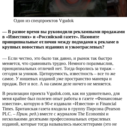
Один из спецпроектов Vgudok
— В разное время вы руководили рекламными продажами
в «Известиях» и «Российской газете». Назовите
принципиальные отличия между подходами к рекламе в
крупных новостных изданиях и узкоотраслевых?
— Если честно, это было так давно, и рынок так быстро
меняется, что сравнивать трудно. Немного поразмыслив,
принципиальных отличий нет. Тогда боролись за тираж –
сегодня за уников. Цитируемость, известность – все то же
самое. У нишевых изданий
у
же пространство маневра и
продаж. Вот и все. А на самом деле ничего не меняется.
В реализации проекта Vgudok.com, как ни удивительно, для
меня крайне был полезен опыт работы в газете «Финансовые
известия», которую в 90-е издавали «Известия» и Financial
Times. Британская газета входила в группу Пирсона (Pearson
PLC. –
Прим. ред.
) вместе с журналом The Economist и
несколькими десятками профессиональных отраслевых
изданий, которые тогда назывались ньюслеттерами (это не