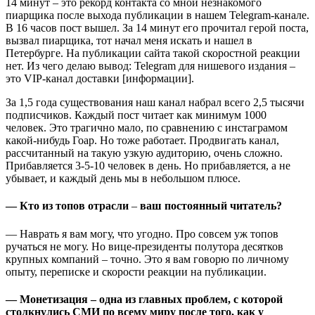
14 минут – это рекорд контакта со мной незнакомого
пиарщика после выхода публикации в нашем Telegram-канале.
В 16 часов пост вышел. За 14 минут его прочитал герой поста,
вызвал пиарщика, тот начал меня искать и нашел в
Петербурге. На публикации сайта такой скоростной реакции
нет. Из чего делаю вывод: Telegram для нишевого издания –
это VIP-канал доставки [информации].
За 1,5 года существования наш канал набрал всего 2,5 тысячи
подписчиков. Каждый пост читает как минимум 1000
человек. Это трагично мало, по сравнению с инстаграмом
какой-нибудь Гоар. Но тоже работает. Продвигать канал,
рассчитанный на такую узкую аудиторию, очень сложно.
Прибавляется 3-5-10 человек в день. Но прибавляется, а не
убывает, и каждый день мы в небольшом плюсе.
— Кто из топов отрасли
–
ваш постоянный читатель?
— Наврать я вам могу, что угодно. Про совсем уж топов
ручаться не могу. Но вице-президенты полутора десятков
крупных компаний – точно. Это я вам говорю по личному
опыту, переписке и скорости реакции на публикации.
— Монетизация – одна из главных проблем, с которой
столкнулись СМИ по всему миру после того, как у