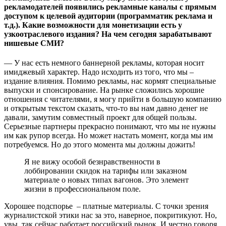
рекламодателей появились рекламные каналы с прямым
доступом к целевой аудитории (программатик реклама и
т.д.). Какие возможности для монетизации есть у
узкоотраслевого издания? На чем сегодня зарабатывают
нишевые СМИ?
— У нас есть немного баннерной рекламы, которая носит
имиджевый характер. Надо исходить из того, что мы –
издание влияния. Помимо рекламы, нас кормят специальные
выпуски и спонсирование. На рынке сложились хорошие
отношения с читателями, я могу прийти в большую компанию
и открытым текстом сказать, что-то вы нам давно денег не
давали, замутим совместный проект для общей пользы.
Серьезные партнеры прекрасно понимают, что мы не нужны
им как рупор всегда. Но может настать момент, когда мы им
потребуемся. Но до этого момента мы должны дожить!
Я не вижу особой безнравственности в
лоббировании скидок на тарифы или заказном
материале о новых типах вагонов. Это элемент
жизни в профессиональном поле.
Хорошее подспорье – платные материалы. С точки зрения
журналистской этики нас за это, наверное, покритикуют. Но,
увы, так сейчас работает российский рынок. И честно говоря,