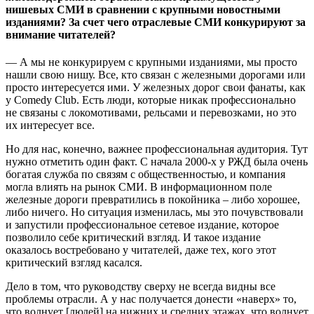
нишевых СМИ в сравнении с крупными новостными
изданиями? За счет чего отраслевые СМИ конкурируют за
внимание читателей?
— А мы не конкурируем с крупными изданиями, мы просто
нашли свою нишу. Все, кто связан с железными дорогами или
просто интересуется ими. У железных дорог свои фанаты, как
у Comedy Club. Есть люди, которые никак профессионально
не связаны с локомотивами, рельсами и перевозками, но это
их интересует все.
Но для нас, конечно, важнее профессиональная аудитория. Тут
нужно отметить один факт. С начала 2000-х у РЖД была очень
богатая служба по связям с общественностью, и компания
могла влиять на рынок СМИ. В информационном поле
железные дороги превратились в покойника – либо хорошее,
либо ничего. Но ситуация изменилась, мы это почувствовали
и запустили профессиональное сетевое издание, которое
позволило себе критический взгляд. И такое издание
оказалось востребовано у читателей, даже тех, кого этот
критический взгляд касался.
Дело в том, что руководству сверху не всегда видны все
проблемы отрасли. А у нас получается донести «наверх» то,
что волнует [людей] на нижних и средних этажах, что волнует