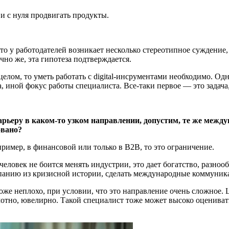
и с нуля продвигать продукты.
то у работодателей возникает несколько стереотипное суждение, 
чно же, эта гипотеза подтверждается.
лом, то уметь работать с digital-инсрументами необходимо. Одна
 иной фокус работы специалиста. Все-таки первое — это задача
арьеру в каком-то узком направлении, допустим, те же межд
овано?
пример, в финансовой или только в B2B, то это ограничение.
 человек не боится менять индустрии, это дает богатство, разноо
мпанию из кризисной истории, сделать международные коммуника
оже неплохо, при условии, что это направление очень сложное. 
мотно, ювелирно. Такой специалист тоже может высоко оцениватьс