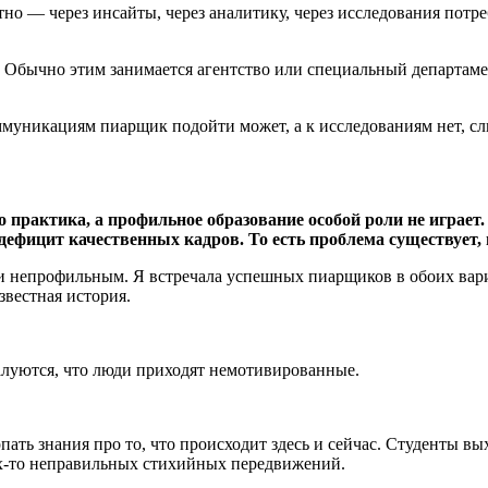
о — через инсайты, через аналитику, через исследования потреб
. Обычно этим занимается агентство или специальный департам
оммуникациям пиарщик подойти может, а к исследованиям нет, с
о практика, а профильное образование особой роли не играет
ефицит качественных кадров. То есть проблема существует,
и непрофильным. Я встречала успешных пиарщиков в обоих вариа
звестная история.
алуются, что люди приходят немотивированные.
пать знания про то, что происходит здесь и сейчас. Студенты вы
ких-то неправильных стихийных передвижений.