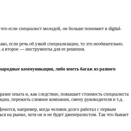
что если специалист молодой, он больше понимает в digital-
ко, если речь об узкой специализации, то это необязательно.
, а второе — инструменты для ее решения.
ународные коммуникации, либо иметь багаж из разного
бразие опыта и, как следствие, повышает стоимость специалиста
ции, пережить слияние компании, смену руководителя и т.д.
Ценится, например, когда человек долго работал с первым
я на рынке, хотя он и не будет дженералистом. Так что бывает