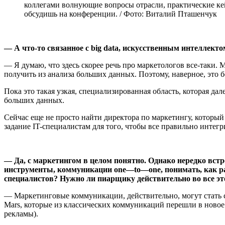
коллегами волнующие вопросы отрасли, практические кей
обсудишь на конференции. / Фото: Виталий Пташенчук
— А что-то связанное с big data, искусственным интеллекто
— Я думаю, что здесь скорее речь про маркетологов все-таки.
получить из анализа больших данных. Поэтому, наверное, это 
Пока это такая узкая, специализированная область, которая д
больших данных.
Сейчас еще не просто найти директора по маркетингу, который 
задание IT-специалистам для того, чтобы все правильно интегр
— Да, с маркетингом в целом понятно. Однако
нередко вст
инструменты, коммуникации
one
—
to
—
one
, понимать, как 
специалистов? Нужно ли пиарщику действительно во все это
— Маркетинговые коммуникации, действительно, могут стать с
Mars, которые из классических коммуникаций перешли в ново
рекламы).