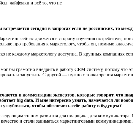
сы, лайфхаки и всё то, что не
м встречается сегодня в запросах если не российских, то ме
 Маркетинг сейчас движется в сторону изучения потребителя, по
больше про требования к маркетологу, чтобы он, помимо классич
алеко не каждому маркетологу доступна. В крупных компаниях ес
мог бы грамотно внедрить в работу CRM-систему, потому что это
ировать и запустить. С другой — нужно с точки зрения маркетинг
речаются и комментарии экспертов, которые говорят, что п
работает
big
data
. И мне интересно узнать, намечается ли вооб
 углубляться, чтобы обеспечить себе работу в будущем?
ледующим этапом развития для пиарщика, для коммуникатора. М
е качество и стали заниматься маркетинговыми коммуникациями