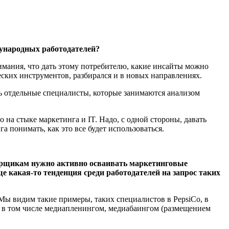
ждународных работодателей?
нимания, что дать этому потребителю, какие инсайты можно
еских инструментов, разбирался и в новых направлениях.
ть отдельные специалисты, которые занимаются анализом
 на стыке маркетинга и IT. Надо, с одной стороны, давать
а понимать, как это все будет использоваться.
иарщикам нужно активно осваивать маркетинговые
ще какая-то тенденция среди работодателей на запрос таких
ы видим такие примеры, таких специалистов в PepsiCo, в
, в том числе медиапленингом, медиабаингом (размещением