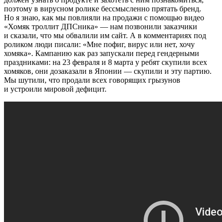
поэтому в вирусном ролике бессмысленно прятать бренд.
Но я знаю, как мы повлияли на продажи с помощью видео
«Хомяк троллит ДПСника» — нам позвонили заказчики
и сказали, что мы обвалили им сайт. А в комментариях под
роликом люди писали: «Мне пофиг, вирус или нет, хочу
хомяка». Кампанию как раз запускали перед гендерными
праздниками: на 23 февраля и 8 марта у ребят скупили всех
хомяков, они дозаказали в Японии — скупили и эту партию.
Мы шутили, что продали всех говорящих грызунов
и устроили мировой дефицит.