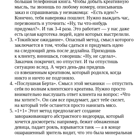
большая телефонная книга. Чтобы добыть креативную
мысль, ты звонишь по любому номеру, описываешь
заказ и спрашиваешь у незнакомца: «Есть идеи?»
Конечно, тебя наверняка пошлют. Нужно выждать час,
перезвонить и уточнить: «Ну, ты что-нибудь
придумал?». И так 3-4 раза. Это работает — у нас даже
есть целая картотека людей, идеи которых выстрелили.
«Токийское ожидание». Опасный метод, смысл которого
заключается в том, чтобы сдаться и придумать идею
на следующий день после дедлайна. Приходишь
к клиенту, винишься, говоришь: «Ну, не сделал».
Заказчик покричит, но отпустит. И ты отпустишь
ситуацию вслед. А через день-два придешь
со взвешенным креативом, который родился, когда
никто и ничто не подгоняло.
«Послушная Берта». Смысл этой механики — отпустить
себя по волнам клиентского креатива. Нужно просто
внимательно выслушать ответ клиента на вопрос: «Что
вы хотите?». Он сам все придумает, даст тебе скелет,
на который тебе останется просто нанизать мясо.
«1+1» Этот метод предполагает создание
завораживающего абстрактного видеоряда, который
хочется досмотреть: например, бежит обнаженная
девица, падает рояль, взрывается танк — а в конце
ошарашенный зритель видит, что это была минеральная