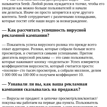
называется Seedr. Любой ролик нуждается в толчке, чтобы его
увидели как можно больше пользователей и начали
им делиться. Иначе он просто затеряется в куче другого
контента. Seedr сотрудничает с различными площадками,
которые постят себе наши видео за вознаграждение.
— Как рассчитать успешность вирусной
рекламной кампании?
— Показатель успеха вирусного ролика это прежде всего
охват аудитории. Ролики, которые собрали больше всего
просмотров, и считаются самыми успешными. Притом
двигатель вирусной рекламы — это сами пользователи,
которые нажимают кнопку «поделиться» Успех измеряется
коэффициентом вирусности, который считается просто:
«посеяли» сто тысяч просмотров, а собрали миллион, делим
1 000 000 на 100 000 и получаем коэффициент 10.
— Узнавали ли вы, как ваша рекламная
кампания сказывалась на продажах?
— Вирусы не продают: в цепочке просмотр/клик/контакт/
покупка мы работаем на первые два пункта. Пользователь
должен узнать о продукте и захотеть с ним познакомиться,