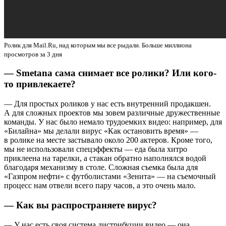
Ролик для Mail.Ru, над которым мы все рыдали. Больше миллиона
просмотров за 3 дня
— Smetana сама снимает все ролики? Или кого-
то привлекаете?
— Для простых роликов у нас есть внутренний продакшен.
А для сложных проектов мы зовем различные дружественные
команды. У нас было немало трудоемких видео: например, для
«Билайна» мы делали вирус «Как остановить время» —
в ролике на месте застывало около 200 актеров. Кроме того,
мы не использовали спецэффекты — еда была хитро
приклеена на тарелки, а стакан обратно наполнялся водой
благодаря механизму в столе. Сложная съемка была для
«Газпром нефти» с футболистами «Зенита» — на съемочный
процесс нам отвели всего пару часов, а это очень мало.
— Как вы распространяете вирус?
— У нас есть своя система дистрибуции видео — она