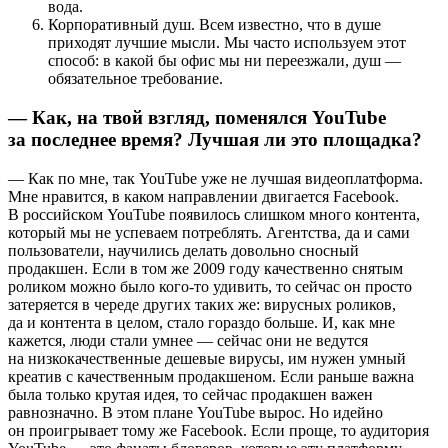
вода.
Корпоративный душ. Всем известно, что в душе
приходят лучшие мысли. Мы часто используем этот
способ: в какой бы офис мы ни переезжали, душ —
обязательное требование.
— Как, на твой взгляд, поменялся YouTube
за последнее время? Лучшая ли это площадка?
— Как по мне, так YouTube уже не лучшая видеоплатформа.
Мне нравится, в каком направлении двигается Facebook.
В российском YouTube появилось слишком много контента,
который мы не успеваем потреблять. Агентства, да и сами
пользователи, научились делать довольно сносный
продакшен. Если в том же 2009 году качественно снятым
роликом можно было кого-то удивить, то сейчас он просто
затеряется в череде других таких же: вирусных роликов,
да и контента в целом, стало гораздо больше. И, как мне
кажется, люди стали умнее — сейчас они не ведутся
на низкокачественные дешевые вирусы, им нужен умный
креатив с качественным продакшеном. Если раньше важна
была только крутая идея, то сейчас продакшен важен
равнозначно. В этом плане YouTube вырос. Но идейно
он проигрывает тому же Facebook. Если проще, то аудитория