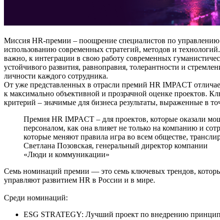
Миссия HR-премии – поощрение специалистов по управлению
использованию современных стратегий, методов и технологий. 
важно, к интеграции в свою работу современных гуманистичес
устойчивого развития, равноправия, толерантности и стремлен
личности каждого сотрудника.
От уже представленных в отрасли премий HR IMPACT отличае
к максимально объективной и прозрачной оценке проектов. К
критерий – значимые для бизнеса результаты, выраженные в т
Премия HR IMPACT – для проектов, которые оказали мощ
персоналом, как она влияет не только на компанию и сот
которые меняют правила игра во всем обществе, трансли
Светлана Позовская, генеральный директор компании
«Люди и коммуникации»
Семь номинаций премии — это семь ключевых трендов, котор
управляют развитием HR в России и в мире.
Среди номинаций:
ESG STRATEGY: Лучший проект по внедрению принципов