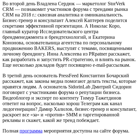
Во второй день Владлена Сердюк — маркетолог StorVerk
CRM — познакомит участников форума с трендами рынка
CRM на 2018 г.: сквозная аналитика и омниканальность.
Бизнес-тренер и консультант Алексей Каптерев поделится
секретами эффективной презентации. А Николас Коро,
главный куратор Исследовательского центра
брендменеджмента и брендтехнологий, и Екатерина
Кононова, основательница агентства по персональному
продвижению BAKERS, выступят с темами, посвященными
личному брендингу. Инна Алексеева из PRpatner расскажет,
как разработать и запустить PR-стратегию, и влиять на рынок.
Еще несколько докладов будет посвящено e-mail-рассылкам.
В третий день основатель PressFeed Константин Бочарский
расскажет, как законы медиа помогают делать тексты, которые
нравятся людям. А основатель SidorinLab Дмитрий Сидорин
поговорит с участниками форума о репутации бизнеса.
Видеоблогер и эксперт по контенту Тимур Тажетдинов
ответит на вопрос, насколько хорош Телеграм как канал
лидогенерации? Дамир Халилов, бизнес-тренер и консультант,
раскроет все «за» и «против» SMM и таргетированной
рекламы и скажет, какой же тренд побеждает.
Полная
программа
мероприятия доступна на сайте форума.