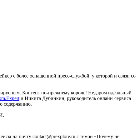
кер с более оснащенной пресс-службой, у которой и связи со
вирусным. Контент по-прежнему король! Недаром идеальный
om.Expert
и Никита Дубинкин, руководитель онлайн-сервиса
по содержанию.
МИ.
йсы на почту contact@prexplore.ru с темой «Почему не